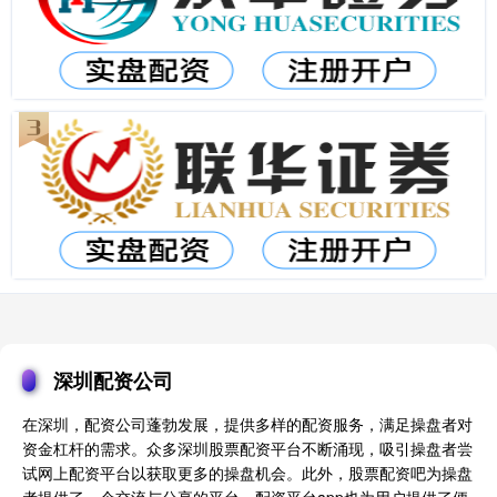
深圳配资公司
在深圳，配资公司蓬勃发展，提供多样的配资服务，满足操盘者对
资金杠杆的需求。众多深圳股票配资平台不断涌现，吸引操盘者尝
试网上配资平台以获取更多的操盘机会。此外，股票配资吧为操盘