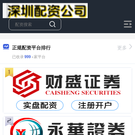
正规配资平台排行
更多
已收录
999
+家平台