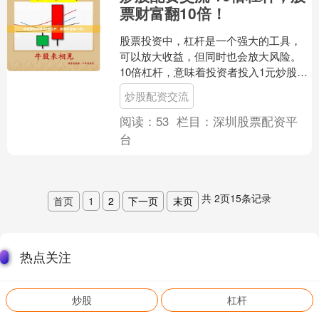
票财富翻10倍！
股票投资中，杠杆是一个强大的工具，
可以放大收益，但同时也会放大风险。
10倍杠杆，意味着投资者投入1元炒股配
资交流，可以撬动10元的资金进行投
炒股配资交流
资。 * **资金倍....
阅读：
53
栏目：
深圳股票配资平
台
共
2
页
15
条记录
首页
1
2
下一页
末页
热点关注
炒股
杠杆