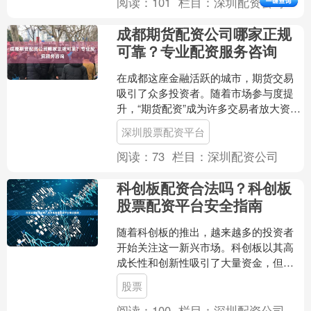
阅读：
101
栏目：
深圳配资公司
成都期货配资公司哪家正规
可靠？专业配资服务咨询
在成都这座金融活跃的城市，期货交易
吸引了众多投资者。随着市场参与度提
升，“期货配资”成为许多交易者放大资金
规模的选择。然而，面对市场上众多的
深圳股票配资平台
配资公司，投资者最关....
阅读：
73
栏目：
深圳配资公司
科创板配资合法吗？科创板
股票配资平台安全指南
随着科创板的推出，越来越多的投资者
开始关注这一新兴市场。科创板以其高
成长性和创新性吸引了大量资金，但同
时也伴随着较高的风险。在这样的背景
股票
下，一些投资者可能会考虑....
阅读：
100
栏目：
深圳配资公司