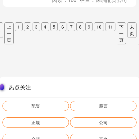
首
上
1
2
3
4
5
6
7
8
9
10
11
下
末
页
一
一
页
页
页
热点关注
配资
股票
正规
公司
合规
平台