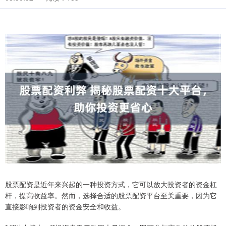
股票配资是近年来兴起的一种投资方式，它可以放大投资者的资金杠
杆，提高收益率。然而，选择合适的股票配资平台至关重要，因为它
直接影响到投资者的资金安全和收益。