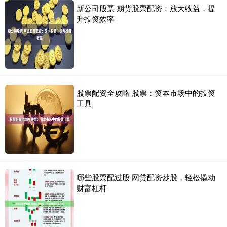
新公司股票 期货股票配资：放大收益，提
升投资效率
股票配资全攻略 股票：资本市场中的投资
工具
哪些股票配过股 网贷配资炒股，轻松撬动
财富杠杆