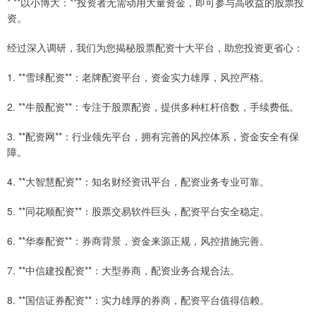
* **以小博大：**投资者无需动用大量资金，即可参与高收益的股票投
资。
经过深入调研，我们为您揭秘股票配资十大平台，助您投资更省心：
1. **雪球配资**：老牌配资平台，资金实力雄厚，风控严格。
2. **牛股配资**：专注于股票配资，提供多种杠杆倍数，手续费低。
3. **配资网**：行业领先平台，拥有完善的风控体系，资金安全有保
障。
4. **大智慧配资**：知名财经资讯平台，配资业务专业可靠。
5. **同花顺配资**：股票交易软件巨头，配资平台安全稳定。
6. **华泰配资**：券商背景，资金来源正规，风控措施完善。
7. **中信建投配资**：大型券商，配资业务合规合法。
8. **国信证券配资**：实力雄厚的券商，配资平台值得信赖。