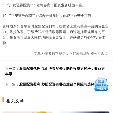
9. **广发证券配资**：老牌券商，配资业务经验丰富。
10. **平安证券配资**：综合金融集团，配资平台安全可靠。
选择股票配资平台时股票配资利弊，投资者应重点关注平台的资金实
力、风控体系、手续费和杠杆倍数等因素。通过选择正规可靠的平
台，投资者可以最大限度地保障资金安全，并获得更省心的投资体
验。
文章为作者独立观点，不代表深圳配资公司观点
上一篇：
股票配资代理 昆山股票配资：助你投资更轻松，收益更
丰厚
下一篇：
股票配资盈利 炒股配资有哪些途径？风险与选择
相关文章